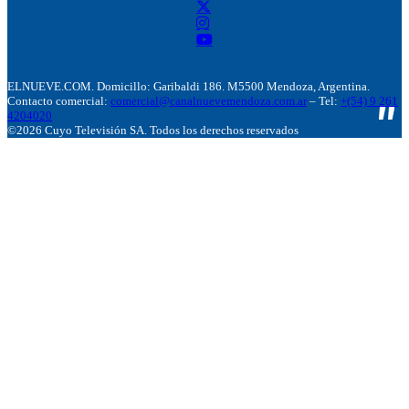
ELNUEVE.COM. Domicillo: Garibaldi 186. M5500 Mendoza, Argentina.
Contacto comercial:
comercial@canalnuevemendoza.com.ar
– Tel:
+(54) 9 261
4204020
©2026 Cuyo Televisión SA. Todos los derechos reservados