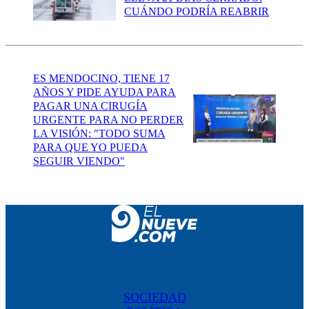
CUÁNDO PODRÍA REABRIR
ES MENDOCINO, TIENE 17
AÑOS Y PIDE AYUDA PARA
PAGAR UNA CIRUGÍA
URGENTE PARA NO PERDER
LA VISIÓN: "TODO SUMA
PARA QUE YO PUEDA
SEGUIR VIENDO"
SOCIEDAD