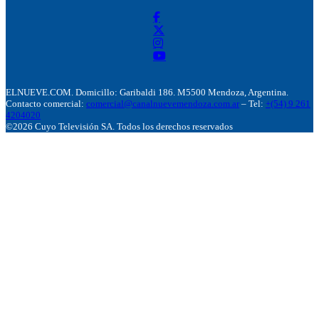
ELNUEVE.COM. Domicillo: Garibaldi 186. M5500 Mendoza, Argentina.
Contacto comercial:
comercial@canalnuevemendoza.com.ar
– Tel:
+(54) 9 261
4204020
©2026 Cuyo Televisión SA. Todos los derechos reservados