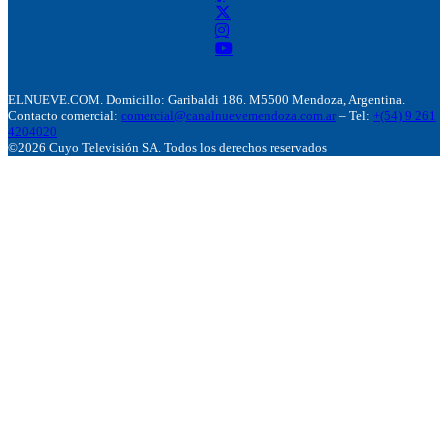
ELNUEVE.COM. Domicillo: Garibaldi 186. M5500 Mendoza, Argentina.
Contacto comercial:
comercial@canalnuevemendoza.com.ar
– Tel:
+(54) 9 261
4204020
©2026 Cuyo Televisión SA. Todos los derechos reservados