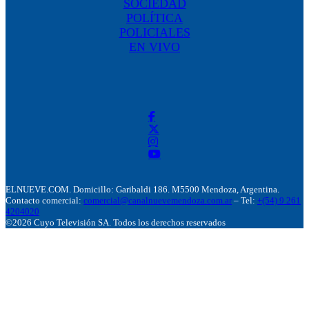
SOCIEDAD
POLÍTICA
POLICIALES
EN VIVO
ELNUEVE.COM. Domicillo: Garibaldi 186. M5500 Mendoza, Argentina.
Contacto comercial:
comercial@canalnuevemendoza.com.ar
– Tel:
+(54) 9 261
4204020
©2026 Cuyo Televisión SA. Todos los derechos reservados