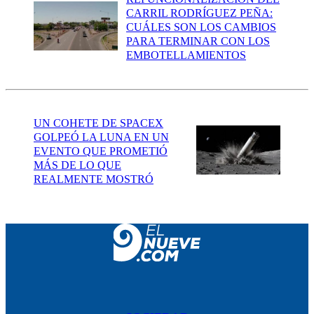
CARRIL RODRÍGUEZ PEÑA:
CUÁLES SON LOS CAMBIOS
PARA TERMINAR CON LOS
EMBOTELLAMIENTOS
UN COHETE DE SPACEX
GOLPEÓ LA LUNA EN UN
EVENTO QUE PROMETIÓ
MÁS DE LO QUE
REALMENTE MOSTRÓ