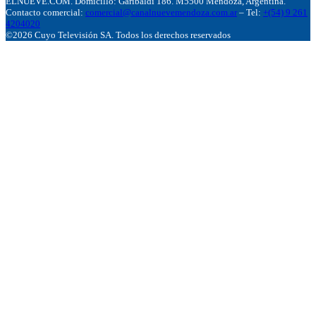
ELNUEVE.COM. Domicillo: Garibaldi 186. M5500 Mendoza, Argentina.
Contacto comercial:
comercial@canalnuevemendoza.com.ar
– Tel:
+(54) 9 261
4204020
©2026 Cuyo Televisión SA. Todos los derechos reservados