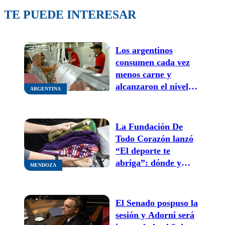
TE PUEDE INTERESAR
Los argentinos
consumen cada vez
menos carne y
alcanzaron el nivel
ARGENTINA
más bajo en 20 años
La Fundación De
Todo Corazón lanzó
“El deporte te
abriga”: dónde y
MENDOZA
cuándo podés donar
ropa de invierno y
frazadas
El Senado pospuso la
sesión y Adorni será