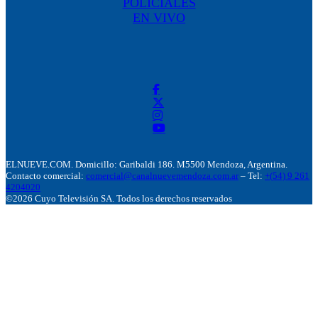
POLICIALES
EN VIVO
ELNUEVE.COM. Domicillo: Garibaldi 186. M5500 Mendoza, Argentina.
Contacto comercial:
comercial@canalnuevemendoza.com.ar
– Tel:
+(54) 9 261
4204020
©2026 Cuyo Televisión SA. Todos los derechos reservados