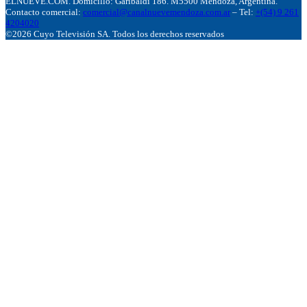
ELNUEVE.COM. Domicillo: Garibaldi 186. M5500 Mendoza, Argentina.
Contacto comercial:
comercial@canalnuevemendoza.com.ar
– Tel:
+(54) 9 261
4204020
©2026 Cuyo Televisión SA. Todos los derechos reservados