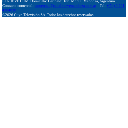
ELNUEVE.COM. Domicillo: Garibaldi 186. M5500 Mendoza, Argentina.
Contacto comercial:
comercial@canalnuevemendoza.com.ar
– Tel:
+(54) 9 261
4204020
©2026 Cuyo Televisión SA. Todos los derechos reservados