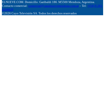
ELNUEVE.COM. Domicillo: Garibaldi 186. M5500 Mendoza, Argentina.
Contacto comercial:
comercial@canalnuevemendoza.com.ar
– Tel:
+(54) 9 261
4204020
©2026 Cuyo Televisión SA. Todos los derechos reservados