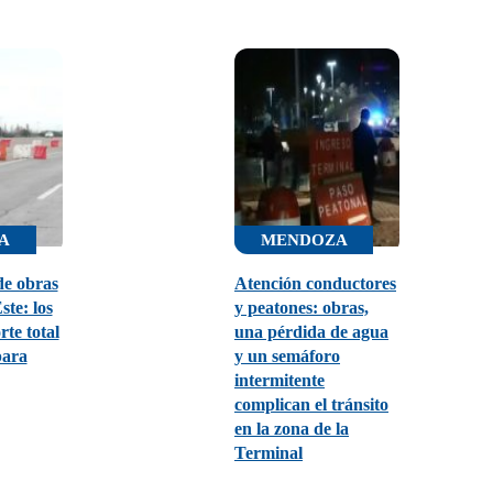
A
MENDOZA
de obras
Atención conductores
ste: los
y peatones: obras,
rte total
una pérdida de agua
para
y un semáforo
intermitente
complican el tránsito
en la zona de la
Terminal