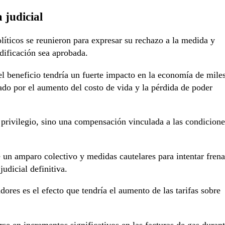
 judicial
líticos se reunieron para expresar su rechazo a la medida y
odificación sea aprobada.
el beneficio tendría un fuerte impacto en la economía de mile
do por el aumento del costo de vida y la pérdida de poder
privilegio, sino una compensación vinculada a las condicione
e un amparo colectivo y medidas cautelares para intentar frena
udicial definitiva.
ores es el efecto que tendría el aumento de las tarifas sobre
rse en incrementos significativos en las facturas de gas duran