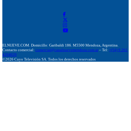
ELNUEVE.COM. Domicillo: Garibaldi 186. M5500 Mendoza, Argentina.
Contacto comercial:
comercial@canalnuevemendoza.com.ar
– Tel:
+(54) 9 261
4204020
©2026 Cuyo Televisión SA. Todos los derechos reservados