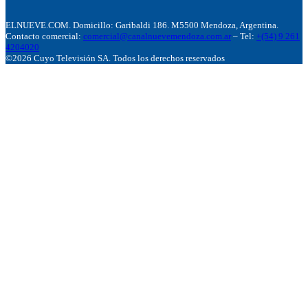
ELNUEVE.COM. Domicillo: Garibaldi 186. M5500 Mendoza, Argentina.
Contacto comercial:
comercial@canalnuevemendoza.com.ar
– Tel:
+(54) 9 261
4204020
©2026 Cuyo Televisión SA. Todos los derechos reservados