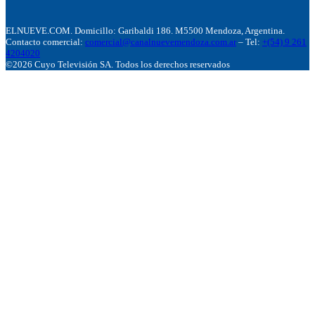
ELNUEVE.COM. Domicillo: Garibaldi 186. M5500 Mendoza, Argentina.
Contacto comercial:
comercial@canalnuevemendoza.com.ar
– Tel:
+(54) 9 261
4204020
©2026 Cuyo Televisión SA. Todos los derechos reservados