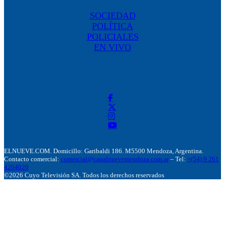
SOCIEDAD
POLÍTICA
POLICIALES
EN VIVO
ELNUEVE.COM. Domicillo: Garibaldi 186. M5500 Mendoza, Argentina.
Contacto comercial:
comercial@canalnuevemendoza.com.ar
– Tel:
+(54) 9 261
4204020
©2026 Cuyo Televisión SA. Todos los derechos reservados