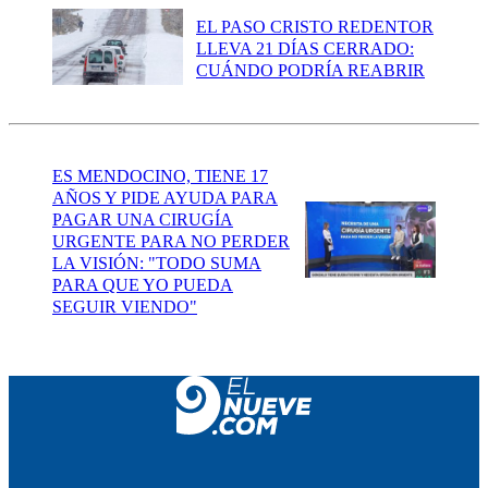
EL PASO CRISTO REDENTOR
LLEVA 21 DÍAS CERRADO:
CUÁNDO PODRÍA REABRIR
ES MENDOCINO, TIENE 17
AÑOS Y PIDE AYUDA PARA
PAGAR UNA CIRUGÍA
URGENTE PARA NO PERDER
LA VISIÓN: "TODO SUMA
PARA QUE YO PUEDA
SEGUIR VIENDO"