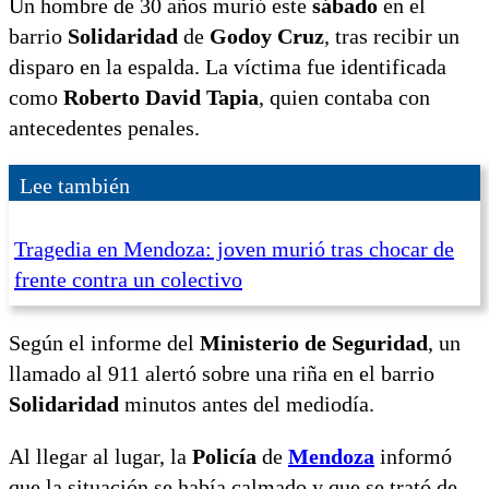
Un hombre de 30 años murió este
sábado
en el
barrio
Solidaridad
de
Godoy Cruz
, tras recibir un
disparo en la espalda. La víctima fue identificada
como
Roberto David Tapia
, quien contaba con
antecedentes penales.
Lee también
Tragedia en Mendoza: joven murió tras chocar de
frente contra un colectivo
Según el informe del
Ministerio de Seguridad
, un
llamado al 911 alertó sobre una riña en el barrio
Solidaridad
minutos antes del mediodía.
Al llegar al lugar, la
Policía
de
Mendoza
informó
que la situación se había calmado y que se trató de