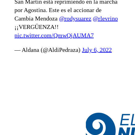
San Martín está reprimiendo en la marcha
por Agostina. Este es el accionar de
Cambia Mendoza
@rodysuarez
@rlevrino
¡¡VERGÜENZA!!
pic.twitter.com/QmwQjAUMA7
— Aldana (@AldiPedraza)
July 6, 2022