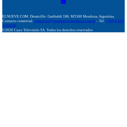
ELNUEVE.COM. Domicillo: Garibaldi 186. M5500 Mendoza, Argentina.
Contacto comercial:
comercial@canalnuevemendoza.com.ar
– Tel:
+(54) 9 261
4204020
©2026 Cuyo Televisión SA. Todos los derechos reservados