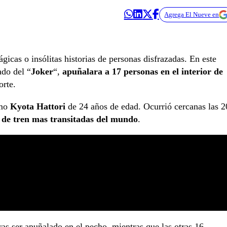
Agrega El Nueve en
gicas o insólitas historias de personas disfrazadas. En este
ado del “
Joker
“,
apuñalara a 17 personas en el interior de
orte.
mo
Kyota Hattori
de 24 años de edad. Ocurrió cercanas las 2
s de tren mas transitadas del mundo
.
ras ser apuñalado en el pecho, mientras que las otras 16