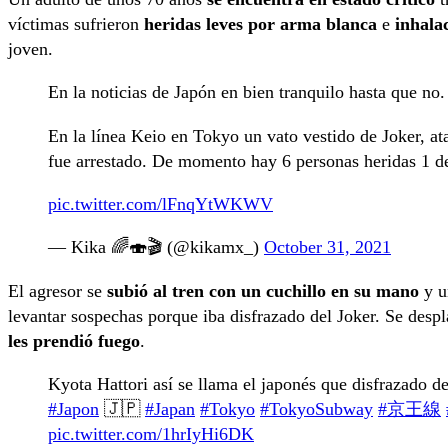
víctimas sufrieron
heridas leves por arma blanca
e
inhala
joven.
En la noticias de Japón en bien tranquilo hasta que no
En la línea Keio en Tokyo un vato vestido de Joker, a
fue arrestado. De momento hay 6 personas heridas 1 d
pic.twitter.com/lFnqYtWKWV
— Kika 🌈🍣🎬 (@kikamx_)
October 31, 2021
El agresor se
subió al tren con un cuchillo en su mano
y un
levantar sospechas porque iba disfrazado del Joker. Se desp
les prendió fuego
.
Kyota Hattori así se llama el japonés que disfrazado d
#Japon
🇯🇵
#Japan
#Tokyo
#TokyoSubway
#京王線
pic.twitter.com/1hrIyHi6DK