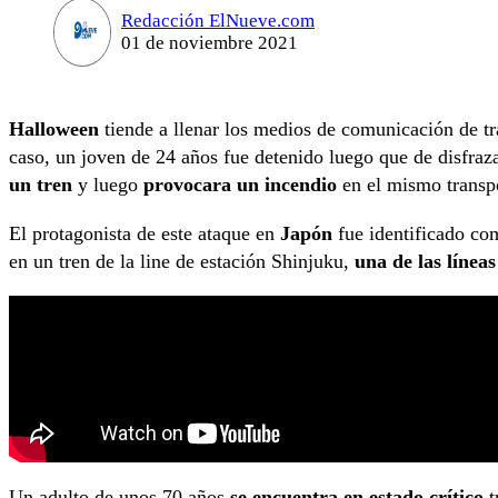
Redacción ElNueve.com
01 de noviembre 2021
Halloween
tiende a llenar los medios de comunicación de trá
caso, un joven de 24 años fue detenido luego que de disfraz
un tren
y luego
provocara un incendio
en el mismo transp
El protagonista de este ataque en
Japón
fue identificado co
en un tren de la line de estación Shinjuku,
una de las línea
Un adulto de unos 70 años
se encuentra en estado crítico
t