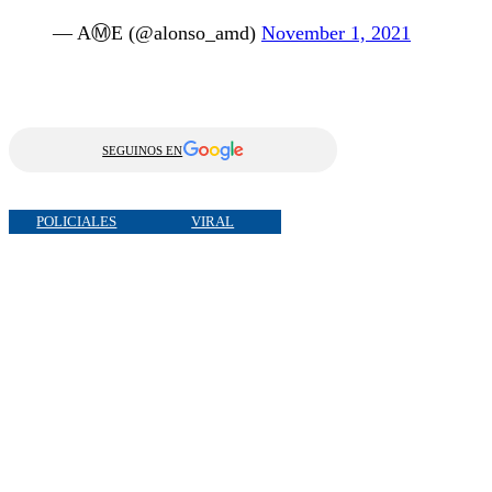
— AⓂE (@alonso_amd)
November 1, 2021
SEGUINOS EN
POLICIALES
VIRAL