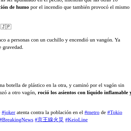
ción de humo
por el incendio que también provocó el mismo
. 🇯🇵
taco a personas con un cuchillo y encendió un vangón. Ya
e gravedad.
a botella de plástico en la otra, y caminó por el vagón sin
lazó a otro vagón,
roció los asientos con líquido inflamable 
e
#joker
atenta contra la población en el
#metro
de
#Tokio
#BreakingNews
#京王線火災
#KeioLine