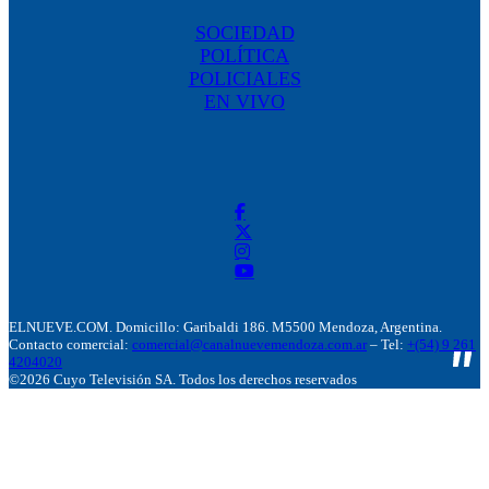
SOCIEDAD
POLÍTICA
POLICIALES
EN VIVO
ELNUEVE.COM. Domicillo: Garibaldi 186. M5500 Mendoza, Argentina.
Contacto comercial:
comercial@canalnuevemendoza.com.ar
– Tel:
+(54) 9 261
4204020
©2026 Cuyo Televisión SA. Todos los derechos reservados