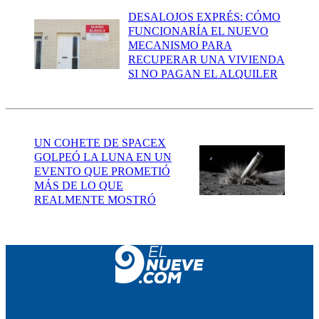
DESALOJOS EXPRÉS: CÓMO
FUNCIONARÍA EL NUEVO
MECANISMO PARA
RECUPERAR UNA VIVIENDA
SI NO PAGAN EL ALQUILER
UN COHETE DE SPACEX
GOLPEÓ LA LUNA EN UN
EVENTO QUE PROMETIÓ
MÁS DE LO QUE
REALMENTE MOSTRÓ