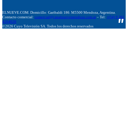
ELNUEVE.COM. Domicillo: Garibaldi 186. M5500 Mendoza, Argentina.
Contacto comercial:
comercial@canalnuevemendoza.com.ar
– Tel:
+(54) 9 261
4204020
©2026 Cuyo Televisión SA. Todos los derechos reservados