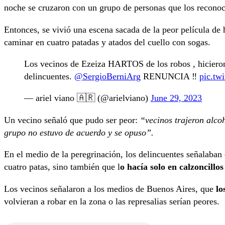
noche se cruzaron con un grupo de personas que los reconoci
Entonces, se vivió una escena sacada de la peor película de 
caminar en cuatro patadas y atados del cuello con sogas.
Los vecinos de Ezeiza HARTOS de los robos , hicieron
delincuentes.
@SergioBerniArg
RENUNCIA ‼️
pic.tw
— ariel viano 🇦🇷 (@arielviano)
June 29, 2023
Un vecino señaló que pudo ser peor:
“vecinos trajeron alcoh
grupo no estuvo de acuerdo y se opuso”.
En el medio de la peregrinación, los delincuentes señalaban
cuatro patas, sino también que l
o hacía solo en calzoncillos
Los vecinos señalaron a los medios de Buenos Aires, que
lo
volvieran a robar en la zona o las represalias serían peores.