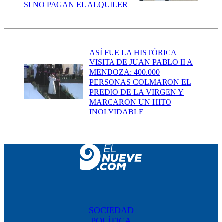
SI NO PAGAN EL ALQUILER
ASÍ FUE LA HISTÓRICA
VISITA DE JUAN PABLO II A
MENDOZA: 400.000
PERSONAS COLMARON EL
PREDIO DE LA VIRGEN Y
MARCARON UN HITO
INOLVIDABLE
SOCIEDAD
POLÍTICA