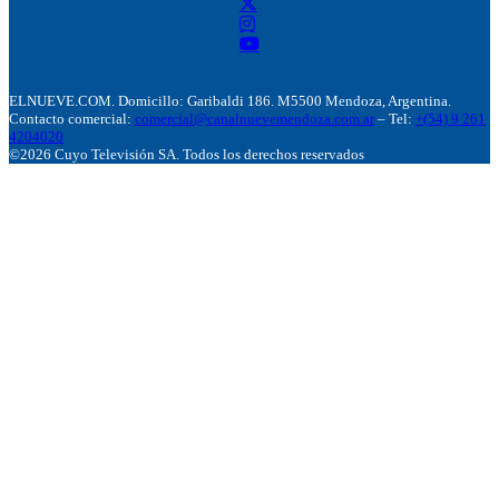
ELNUEVE.COM. Domicillo: Garibaldi 186. M5500 Mendoza, Argentina.
Contacto comercial:
comercial@canalnuevemendoza.com.ar
– Tel:
+(54) 9 261
4204020
©2026 Cuyo Televisión SA. Todos los derechos reservados