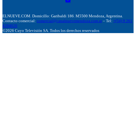
ELNUEVE.COM. Domicillo: Garibaldi 186. M5500 Mendoza, Argentina.
Contacto comercial:
comercial@canalnuevemendoza.com.ar
– Tel:
+(54) 9 261
4204020
©2026 Cuyo Televisión SA. Todos los derechos reservados