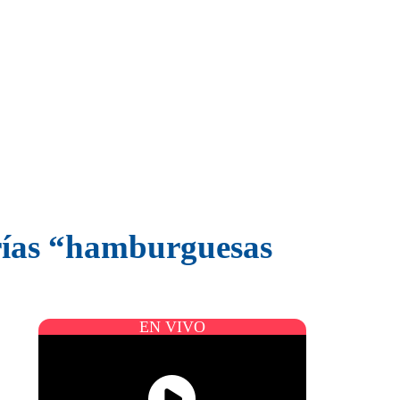
rías “hamburguesas
EN VIVO