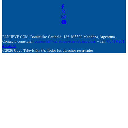
ELNUEVE.COM. Domicillo: Garibaldi 186. M5500 Mendoza, Argentina.
Contacto comercial:
comercial@canalnuevemendoza.com.ar
– Tel:
+(54) 9 261
4204020
©2026 Cuyo Televisión SA. Todos los derechos reservados