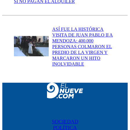
SI NO PAGAN EL ALQUILER
ASÍ FUE LA HISTÓRICA
VISITA DE JUAN PABLO II A
MENDOZA: 400.000
PERSONAS COLMARON EL
PREDIO DE LA VIRGEN Y
MARCARON UN HITO
INOLVIDABLE
SOCIEDAD
POLÍTICA