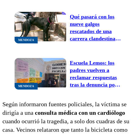
al médico ante
cualquier síntoma
Qué pasará con los
nueve galgos
rescatados de una
carrera clandestina
MENDOZA
en Las Heras: ¿se
podrán adoptar?
Escuela Lemos: los
padres vuelven a
reclamar respuestas
tras la denuncia por
MENDOZA
abuso a una alumna
de 9 años
Según informaron fuentes policiales, la víctima se
dirigía a una
consulta médica con un cardiólogo
cuando ocurrió la tragedia, a solo dos cuadras de su
casa. Vecinos relataron que tanto la bicicleta como