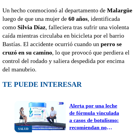
Un hecho conmocionó al departamento de
Malargüe
luego de que una mujer de
60 años
, identificada
como
Silvia Díaz
, falleciera tras sufrir una violenta
caída mientras circulaba en bicicleta por el barrio
Bastías. El accidente ocurrió cuando un
perro se
cruzó en su camino
, lo que provocó que perdiera el
control del rodado y saliera despedida por encima
del manubrio.
TE PUEDE INTERESAR
Alerta por una leche
de fórmula vinculada
a casos de botulismo:
recomiendan no
SALUD
consumirla y acudir