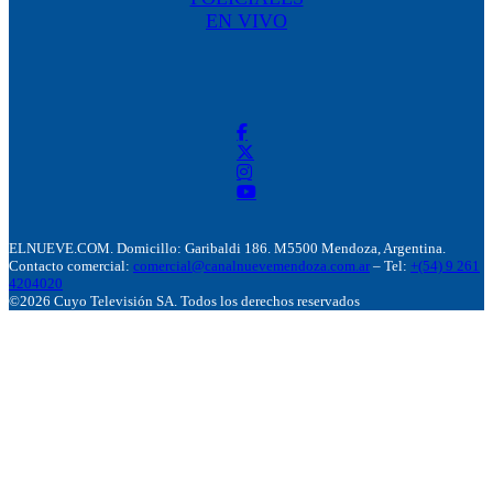
EN VIVO
ELNUEVE.COM. Domicillo: Garibaldi 186. M5500 Mendoza, Argentina.
Contacto comercial:
comercial@canalnuevemendoza.com.ar
– Tel:
+(54) 9 261
4204020
©2026 Cuyo Televisión SA. Todos los derechos reservados