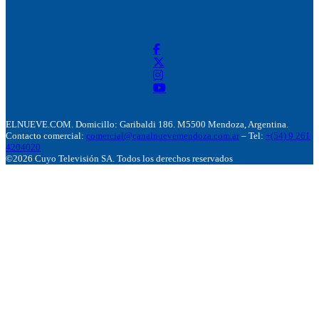
ELNUEVE.COM. Domicillo: Garibaldi 186. M5500 Mendoza, Argentina.
Contacto comercial:
comercial@canalnuevemendoza.com.ar
– Tel:
+(54) 9 261
4204020
©2026 Cuyo Televisión SA. Todos los derechos reservados