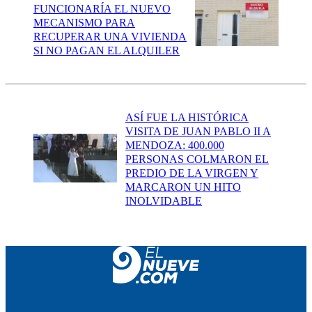
FUNCIONARÍA EL NUEVO
MECANISMO PARA
RECUPERAR UNA VIVIENDA
SI NO PAGAN EL ALQUILER
ASÍ FUE LA HISTÓRICA
VISITA DE JUAN PABLO II A
MENDOZA: 400.000
PERSONAS COLMARON EL
PREDIO DE LA VIRGEN Y
MARCARON UN HITO
INOLVIDABLE