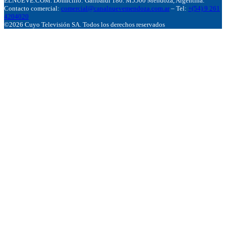
ELNUEVE.COM. Domicillo: Garibaldi 186. M5500 Mendoza, Argentina.
Contacto comercial:
comercial@canalnuevemendoza.com.ar
– Tel:
+(54) 9 261
4204020
©2026 Cuyo Televisión SA. Todos los derechos reservados