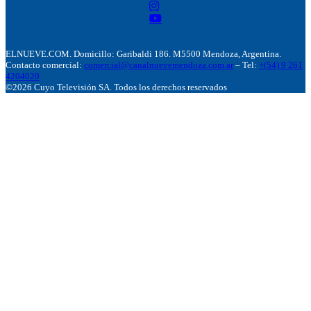
ELNUEVE.COM. Domicillo: Garibaldi 186. M5500 Mendoza, Argentina.
Contacto comercial:
comercial@canalnuevemendoza.com.ar
– Tel:
+(54) 9 261
4204020
©2026 Cuyo Televisión SA. Todos los derechos reservados