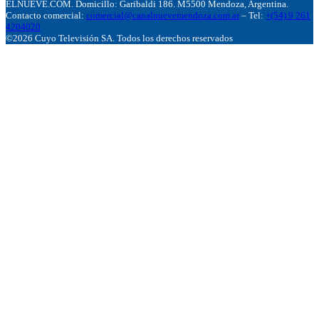
ELNUEVE.COM. Domicillo: Garibaldi 186. M5500 Mendoza, Argentina.
Contacto comercial:
comercial@canalnuevemendoza.com.ar
– Tel:
+(54) 9 261
4204020
©2026 Cuyo Televisión SA. Todos los derechos reservados