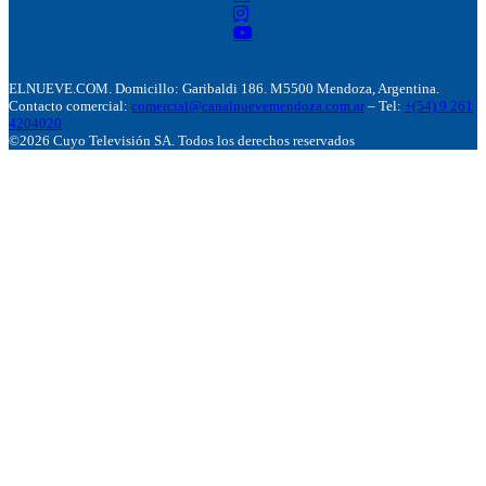
ELNUEVE.COM. Domicillo: Garibaldi 186. M5500 Mendoza, Argentina.
Contacto comercial:
comercial@canalnuevemendoza.com.ar
– Tel:
+(54) 9 261
4204020
©2026 Cuyo Televisión SA. Todos los derechos reservados