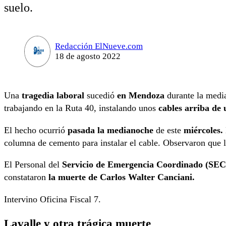
suelo.
Redacción ElNueve.com
18 de agosto 2022
Una
tragedia laboral
sucedió
en Mendoza
durante la medi
trabajando en la Ruta 40, instalando unos
cables arriba de
El hecho ocurrió
pasada la medianoche
de este
miércoles.
columna de cemento para instalar el cable. Observaron que l
El Personal del
Servicio de Emergencia Coordinado (SEC
constataron
la muerte de Carlos Walter Canciani.
Intervino Oficina Fiscal 7.
Lavalle y otra trágica muerte