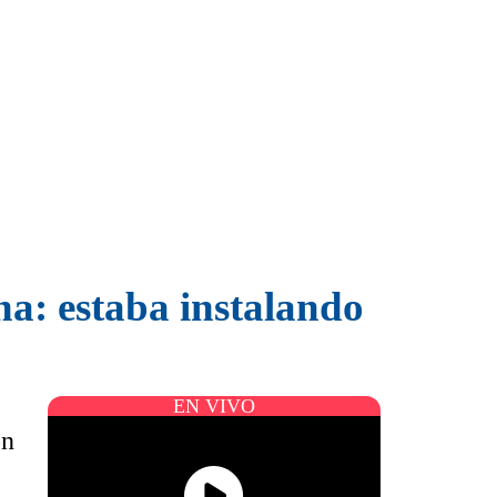
a: estaba instalando
EN VIVO
on