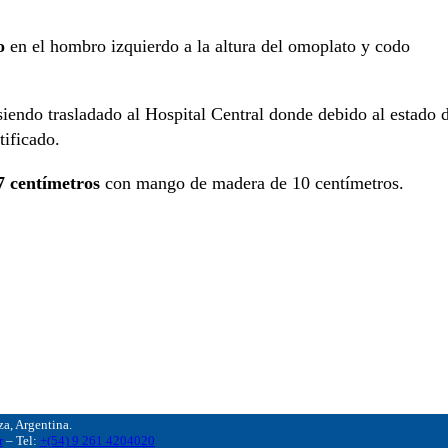
o
en el hombro izquierdo a la altura del omoplato y codo
siendo trasladado al Hospital Central donde debido al estado 
tificado.
7 centímetros
con mango de madera de 10 centímetros.
, Argentina.
r
– Tel:
+(54) 9 261 4204020