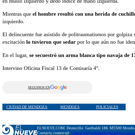
en muslo izquierdo y dedo índice de mano izquierda.
Mientras que
el hombre resultó con una herida de cuchill
izquierdo.
El delincuente fue asistido de politraumatismos por golpiza 
excitación
lo tuvieron que sedar
por lo que aún no fue iden
En el lugar,
se secuestró un arma blanca tipo navaja de 1
Intervino Oficina Fiscal 13 de Comisaría 4°.
SEGUINOS EN
CIUDAD DE MENDOZA
MENDOZA
POLICIALES
ELNUEVE.COM. Domicillo: Garibaldi 186. M5500 Mendoza
Contacto comercial:
comercial@canalnuevemendoza.com.a