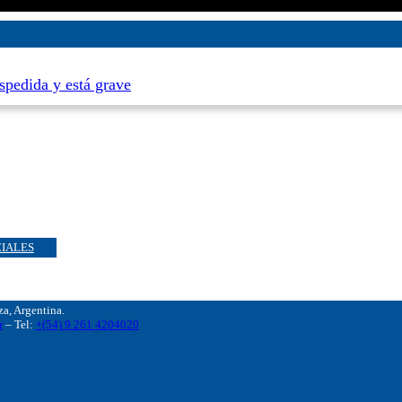
spedida y está grave
CIALES
, Argentina.
r
– Tel:
+(54) 9 261 4204020