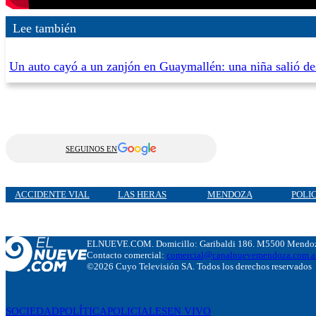
Lee también
Un auto cayó a un zanjón en Guaymallén: una niña salió de
SEGUINOS EN
ACCIDENTE VIAL
LAS HERAS
MENDOZA
POLI
ELNUEVE.COM. Domicillo: Garibaldi 186. M5500 Mendoza
Contacto comercial:
comercial@canalnuevemendoza.com.a
©2026 Cuyo Televisión SA. Todos los derechos reservados
SOCIEDAD
POLÍTICA
POLICIALES
EN VIVO