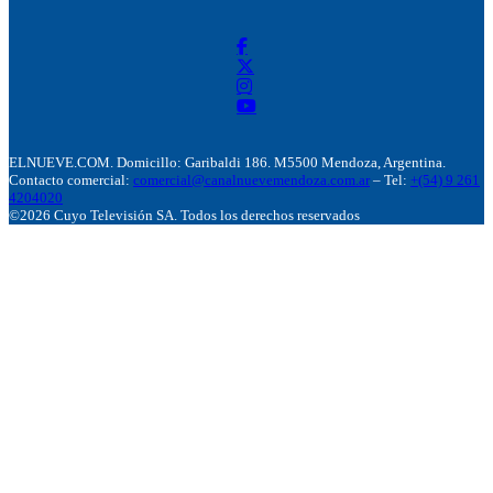
ELNUEVE.COM. Domicillo: Garibaldi 186. M5500 Mendoza, Argentina.
Contacto comercial:
comercial@canalnuevemendoza.com.ar
– Tel:
+(54) 9 261
4204020
©2026 Cuyo Televisión SA. Todos los derechos reservados