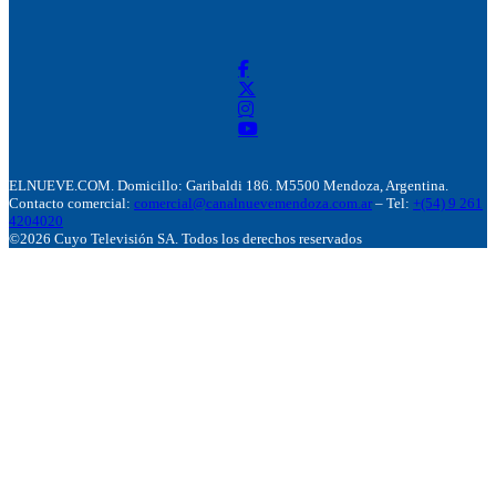
ELNUEVE.COM. Domicillo: Garibaldi 186. M5500 Mendoza, Argentina.
Contacto comercial:
comercial@canalnuevemendoza.com.ar
– Tel:
+(54) 9 261
4204020
©2026 Cuyo Televisión SA. Todos los derechos reservados