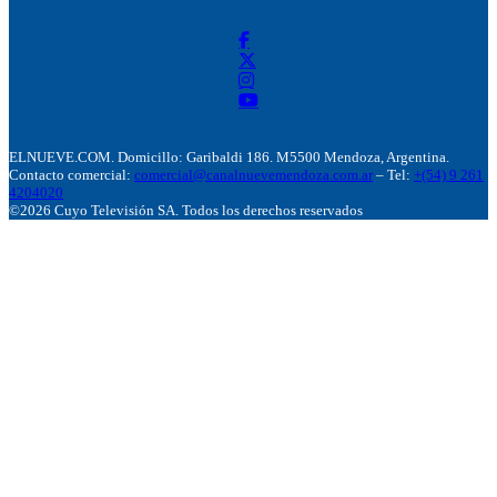
ELNUEVE.COM. Domicillo: Garibaldi 186. M5500 Mendoza, Argentina.
Contacto comercial:
comercial@canalnuevemendoza.com.ar
– Tel:
+(54) 9 261
4204020
©2026 Cuyo Televisión SA. Todos los derechos reservados