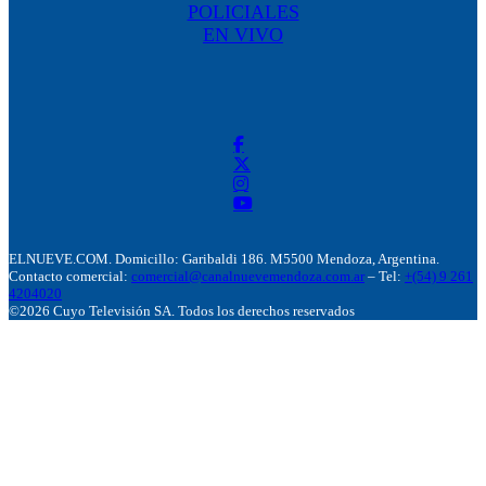
POLICIALES
EN VIVO
ELNUEVE.COM. Domicillo: Garibaldi 186. M5500 Mendoza, Argentina.
Contacto comercial:
comercial@canalnuevemendoza.com.ar
– Tel:
+(54) 9 261
4204020
©2026 Cuyo Televisión SA. Todos los derechos reservados