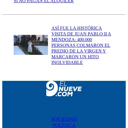
SI NO PAGAN EL ALQUILER
ASÍ FUE LA HISTÓRICA
VISITA DE JUAN PABLO II A
MENDOZA: 400.000
PERSONAS COLMARON EL
PREDIO DE LA VIRGEN Y
MARCARON UN HITO
INOLVIDABLE
SOCIEDAD
POLÍTICA