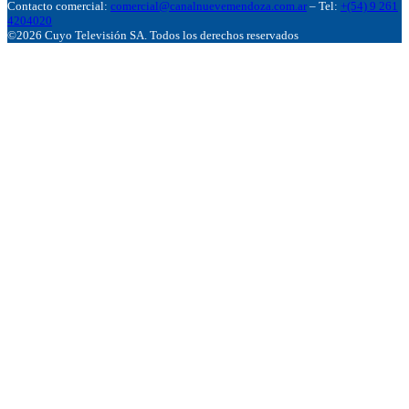
Contacto comercial:
comercial@canalnuevemendoza.com.ar
– Tel:
+(54) 9 261
4204020
©2026 Cuyo Televisión SA. Todos los derechos reservados