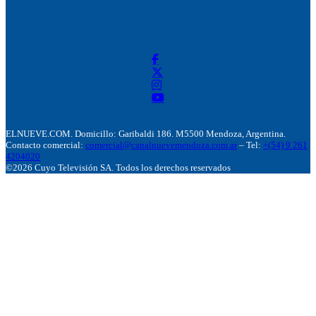
ELNUEVE.COM. Domicillo: Garibaldi 186. M5500 Mendoza, Argentina.
Contacto comercial:
comercial@canalnuevemendoza.com.ar
– Tel:
+(54) 9 261
4204020
©2026 Cuyo Televisión SA. Todos los derechos reservados