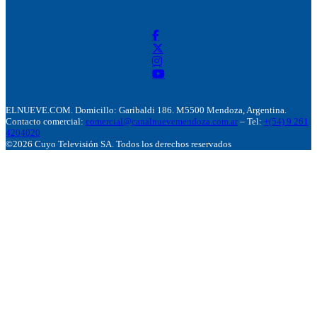
ELNUEVE.COM. Domicillo: Garibaldi 186. M5500 Mendoza, Argentina.
Contacto comercial:
comercial@canalnuevemendoza.com.ar
– Tel:
+(54) 9 261
4204020
©2026 Cuyo Televisión SA. Todos los derechos reservados