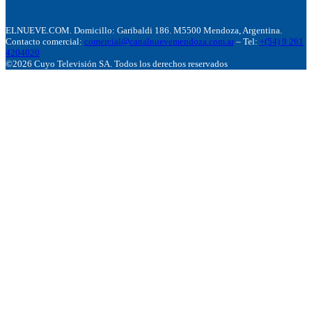
ELNUEVE.COM. Domicillo: Garibaldi 186. M5500 Mendoza, Argentina.
Contacto comercial:
comercial@canalnuevemendoza.com.ar
– Tel:
+(54) 9 261
4204020
©2026 Cuyo Televisión SA. Todos los derechos reservados