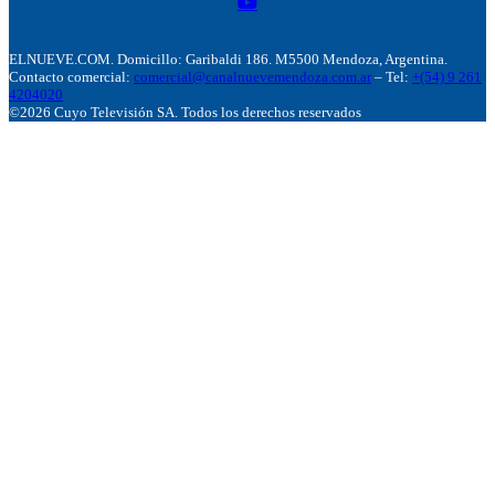
ELNUEVE.COM. Domicillo: Garibaldi 186. M5500 Mendoza, Argentina.
Contacto comercial:
comercial@canalnuevemendoza.com.ar
– Tel:
+(54) 9 261
4204020
©2026 Cuyo Televisión SA. Todos los derechos reservados