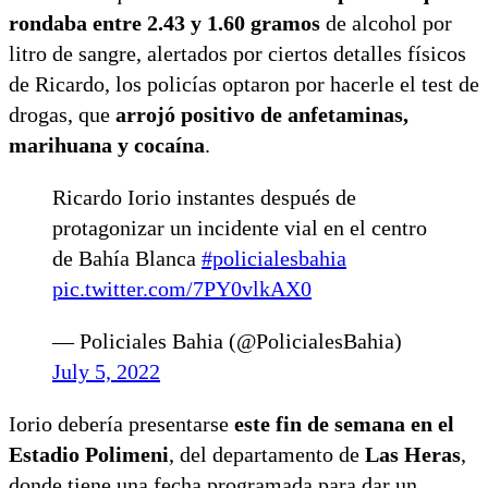
rondaba entre 2.43 y 1.60 gramos
de alcohol por
litro de sangre, alertados por ciertos detalles físicos
de Ricardo, los policías optaron por hacerle el test de
drogas, que
arrojó positivo de anfetaminas,
marihuana y cocaína
.
Ricardo Iorio instantes después de
protagonizar un incidente vial en el centro
de Bahía Blanca
#policialesbahia
pic.twitter.com/7PY0vlkAX0
— Policiales Bahia (@PolicialesBahia)
July 5, 2022
Iorio debería presentarse
este fin de semana en el
Estadio Polimeni
, del departamento de
Las Heras
,
donde tiene una fecha programada para dar un