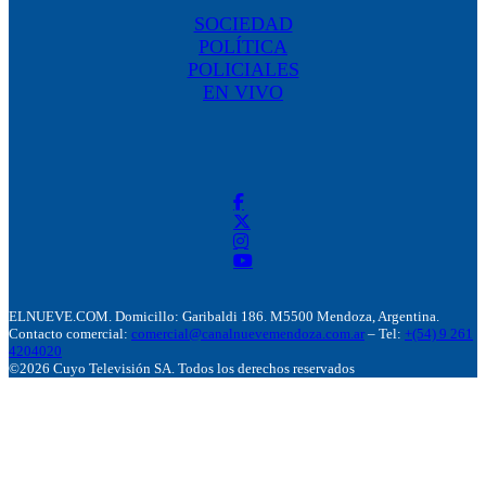
SOCIEDAD
POLÍTICA
POLICIALES
EN VIVO
ELNUEVE.COM. Domicillo: Garibaldi 186. M5500 Mendoza, Argentina.
Contacto comercial:
comercial@canalnuevemendoza.com.ar
– Tel:
+(54) 9 261
4204020
©2026 Cuyo Televisión SA. Todos los derechos reservados