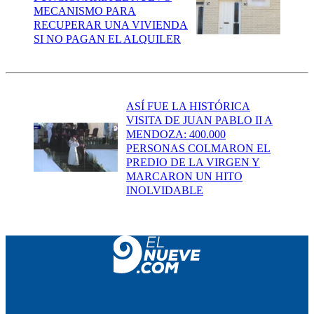
MECANISMO PARA
RECUPERAR UNA VIVIENDA
SI NO PAGAN EL ALQUILER
ASÍ FUE LA HISTÓRICA
VISITA DE JUAN PABLO II A
MENDOZA: 400.000
PERSONAS COLMARON EL
PREDIO DE LA VIRGEN Y
MARCARON UN HITO
INOLVIDABLE