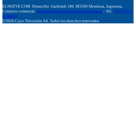
ELNUEVE.COM. Domicillo: Garibaldi 186. M5500 Mendoza, Argentina.
Contacto comercial:
comercial@canalnuevemendoza.com.ar
– Tel:
+(54) 9 261
4204020
©2026 Cuyo Televisión SA. Todos los derechos reservados