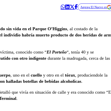
Agrega El Nueve en
o sin vida en el Parque O’Higgins
, al costado de la
el individio habría muerto producto de dos heridas de ar
a víctima, conocido como “
El Porteño
“, tenía 40 y se
cutido con otro indigente
durante la madrugada, cerca de las
cuerpo
, uno en el
cuello
y otro en el
tórax
, produciendole la
on halladas botellas de bebidas alcoholicas
.
detalló que vivía en situación de calle y era conocido como “E
 Terminal
.