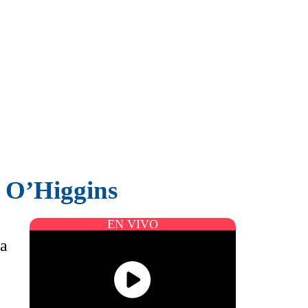
e O’Higgins
EN VIVO
na